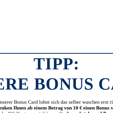
TIPP:
ERE BONUS C
nserer Bonus Card lohnt sich das selber waschen erst ri
enken Ihnen ab einem Betrag von 10 € einen Bonus 